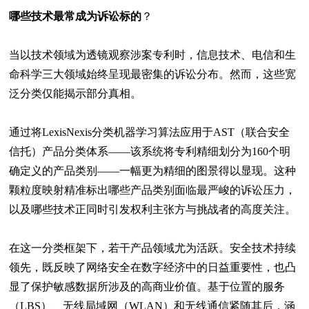
哪些技术最常成为诉讼标的
？
当以技术领域为透镜观察涉案专利时，信息技术、电信和生
命科学三大领域始终呈现最密集的诉讼分布。然而，这些宽
泛分类仅能揭示部分真相。
通过将
LexisNexis
分类机器学习算法应用于AST（联合安全
信托）产品分类体系——该系统将专利精细划分为160个明
确定义的产品类别——一幅更为精细的图景得以显现。这种
颗粒度映射精准标出哪些产品类别面临最严峻的诉讼压力，
以及哪些技术正同时引发权利主张方与挑战者的高度关注。
在这一分类框架下，若干产品领域尤为活跃。安全技术持续
领先，既反映了网络安全在数字经济中的日益重要性，也凸
显了保护敏感数据所涉及的高商业价值。基于位置的服务
（
LBS
）、无线局域网（WLAN）和无线通信紧随其后，涵