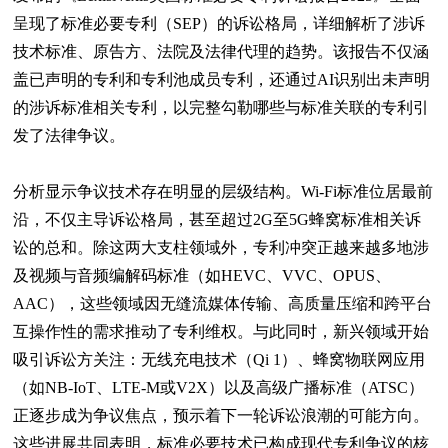
呈现了标准必要专利（SEP）的诉讼格局，详细解析了涉诉
技术标准、原告方、法院及法律代理的趋势。该报告不仅涵
盖已声明的专利和专利池成员专利，还通过AI识别出未声明
的涉诉标准相关专利，以完整勾勒哪些与标准关联的专利引
发了法律争议。
分析显示争议技术存在明显的层级结构。Wi-Fi标准位居最前
沿，不仅主导诉讼格局，甚至超过2G至5G蜂窝标准相关诉
讼的总和。除这两大支柱领域外，专利冲突正越来越多地涉
及视频与音频编解码标准（如HEVC、VVC、OPUS、
AAC），这些领域因无缝流媒体传输、高质量压缩和跨平台
互操作性的需求推动了专利维权。与此同时，新兴领域开始
吸引诉讼方关注：无线充电技术（Qi 1）、蜂窝物联网应用
（如
NB-IoT
、LTE-M或V2X）以及高级广播标准（ATSC）
正逐步成为争议焦点，预示着下一轮诉讼浪潮的可能方向。
这些进展共同表明，标准必要技术已构成现代专利争议的核